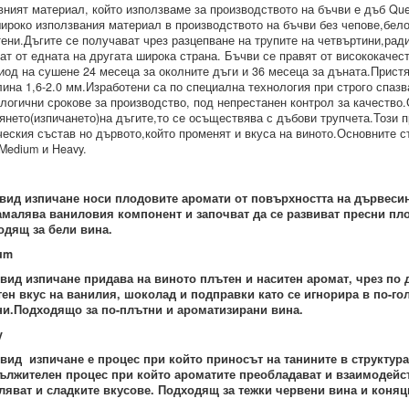
ният материал, който използваме за производството на бъчви е дъб Quercu
ироко използвания материал в производството на бъчви без чепове,бел
ени.Дъгите се получават чрез разцепване на трупите на четвъртини,рад
ат от едната на другата широка страна. Бъчви се правят от висококаче
иод на сушене 24 месеца за околните дъги и 36 месеца за дъната.Прист
ина 1,6-2.0 мм.Изработени са по специална технология при строго спазв
логични срокове за производство, под непрестанен контрол за качеств
янето(изпичането)на дъгите,то се осъществява с дъбови трупчета.Този 
еския състав но дървото,който променят и вкуса на виното.Основните ст
,Medium и Heavy.
ght
 вид изпичане носи плодовите аромати от повърхността на дървеси
амалява ваниловия компонент и започват да се развиват пресни пл
одящ за бели вина.
um
 вид изпичане придава на виното плътен и наситен аромат, чрез по
тен вкус на ванилия, шоколад и подправки като се игнорира в по-го
ни.Подходящо за по-плътни и ароматизирани вина.
y
 вид изпичане е процес при който приносът на танините в структура
ължителен процес при който ароматите преобладават и взаимодейств
ляват и сладките вкусове. Подходящ за тежки червени вина и коняц