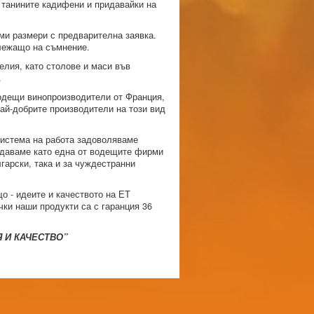
 танините кадифени и придавайки на
еми размери с предварителна заявка.
длежащо на съмнение.
елия, като столове и маси във
.
водещи винопроизводители от Франция,
най-добрите производители на този вид
 система на работа задоволяваме
рждаваме като една от водещите фирми
гарски, така и за чуждестранни
о - идеите и качеството на ЕТ
чки наши продукти са с гаранция 36
Я И КАЧЕСТВО”