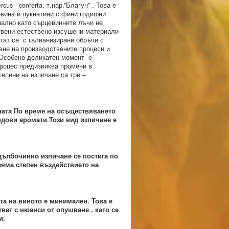
s - conferta, т.нар.”Благун” . Това е
овина и пукнатини с фини годишни
иално като сърцевинните лъчи не
ствени естествено изсушени материали
ягат се с галванизирани обръчи с
ане на производствените процеси и
о.Особено деликатен момент е
процес предизвиква промени в
епени на изпичане са три –
ната По време на осъществяването
одови аромати.Този вид изпичане е
 дълбочинно изпичане се постига по
ляма степен въздействието на
та на виното е минимален. Това е
ат с нюанси от опушване , като се
и
.