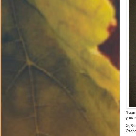
Фирма
увели
Хубав
Старо