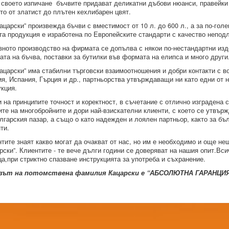
своето изпичане бъчвите придават деликатни дъбови нюанси, правейки
то от златист до плътен кехлибарен цвят.
ацарски” произвежда бъчви с вместимост от 10 л. до 600 л., а за по-гол
а продукция е изработена по Европейските стандарти с качество непо
ното производство на фирмата се допълва с някои по-нестандартни изд
та на бъчва, поставки за бутилки във формата на елипса и много други
ацарски” има стабилни търговски взаимоотношения и добри контакти с 
я, Испания, Гърция и др., партньорства утвърждаващи ни като едни от 
кция.
 на принципите точност и коректност, в съчетание с отлично изградена
те на многобройните и дори най-взискателни клиенти, с което се утвъ
лгарския пазар, а също о като надежден и лоялен партньор, както за бъл
нти.
тите знаят какво могат да очакват от нас, но им е необходимо и още нещ
рски”. Клиентите - те вече дълги години се доверяват на нашия опит.Вси
а,при стриктно спазване инструкцията за употреба и съхранение.
зът на потомствена фамилия Кацарски е “АБСОЛЮТНА ГАРАНЦИ