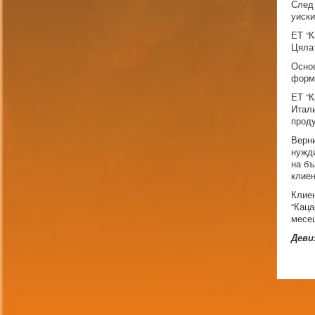
След 
уиски
ЕТ “К
Цялат
Основ
форма
ЕТ “К
Итали
проду
Верни
нужди
на бъ
клие
Клиен
“Каца
месец
Деви