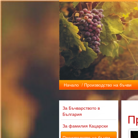
Начало
/ Производство на бъчви
За Бъчварството в
България
П
За фамилия Кацарски
Производство на бъчви