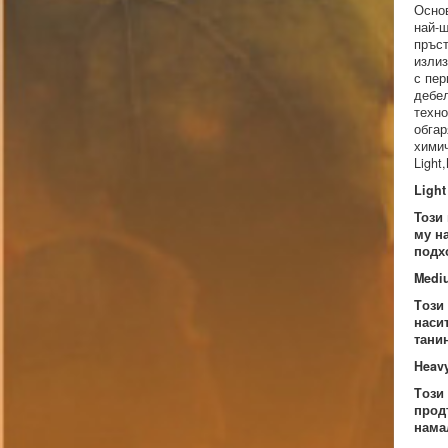
Основ
най-ш
пръст
излиз
с пер
дебел
техно
обгар
химич
Light
Li
Този
му н
подх
Medi
T
ози
наси
тани
Heav
T
ози
прод
нама