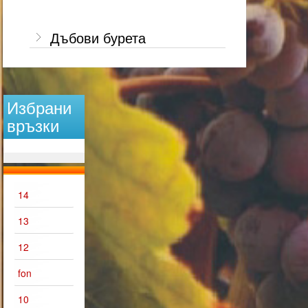
Дъбови бурета
Избрани
връзки
14
13
12
fon
10