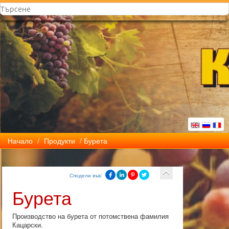
Начало
/
Продукти
/ Бурета
Сподели във:
Бурета
Производство на бурета от потомствена фамилия
Кацарски.