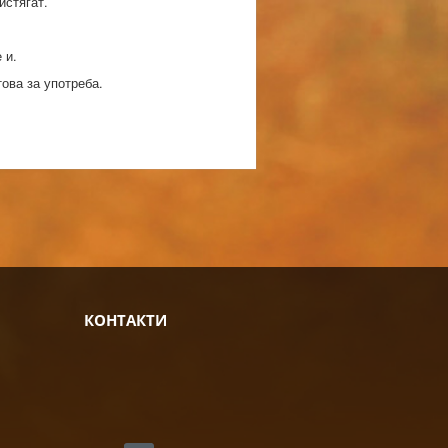
истягат.
 и.
ова за употреба.
КОНТАКТИ