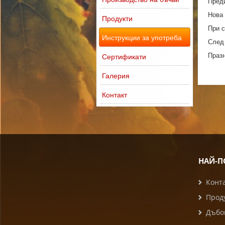
Преди
Нова 
Продукти
При с
Инструкции за употреба
След 
Празн
Сертификати
Галерия
Контакт
НАЙ-П
Конт
Прод
Дъбо