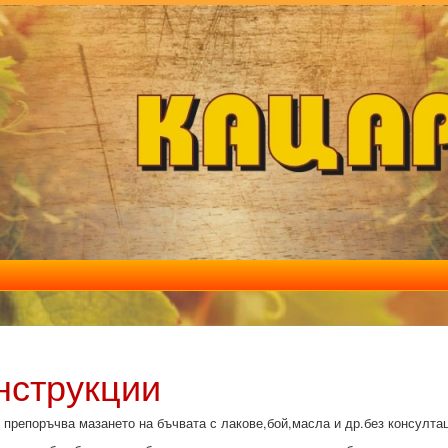
нструкции
 препоръчва мазането на бъчвата с лакове,бой,масла и др.без консулта