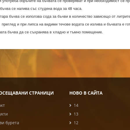
 употреба обръчите на бъчвата се проверяват и при необходимост се пр
бъчва се налива със студена вода за 48 часа.
тара бъчва се използва сода за бъчви в количество зависещо от литрите
преглед и при липса на видими течове водата се излива и бъчвата е гот
ата бъчва да се съхранява в хладно и тъмно помещение.
ОСЕЩАВАНИ СТРАНИЦИ
НОВО В САЙТА
акт
14
укти
13
ви бурета
12