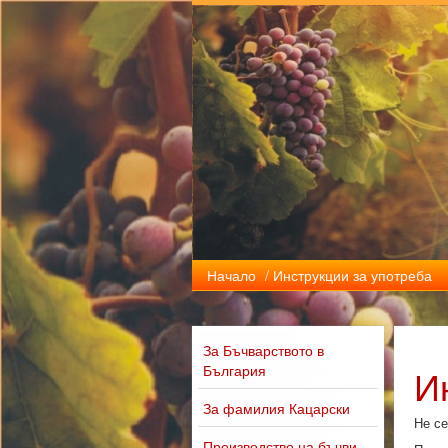
Начало
/ Инструкции за употреба
За Бъчварството в
България
И
За фамилия Кацарски
Не се
Производство на бъчви