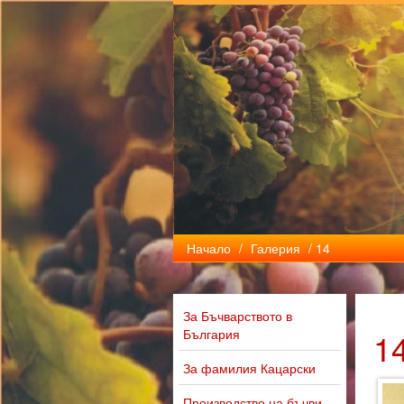
Начало
/
Галерия
/ 14
За Бъчварството в
България
1
За фамилия Кацарски
Производство на бъчви