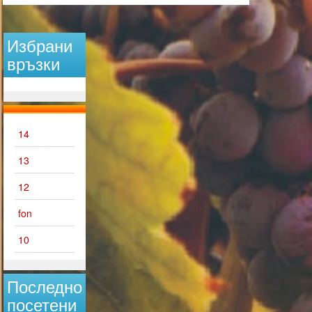
Избрани
връзки
14
13
12
fon
10
Последно
посетени