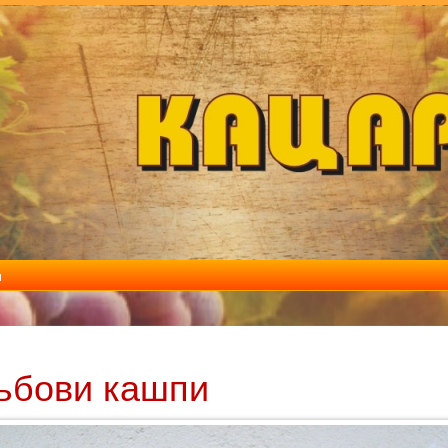
и
ъбови кашпи