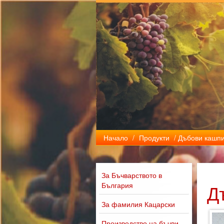
Начало
/
Продукти
/ Дъбови кашп
За Бъчварството в
България
Д
За фамилия Кацарски
Производство на бъчви