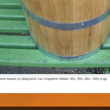
ите кашпи се предлагат със следните обеми: 30л, 50л, 80л, 100л и др.